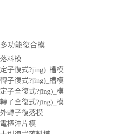
多功能復合模
落料模
定子復式?jīng)_槽模
轉子復式?jīng)_槽模
定子全復式?jīng)_模
轉子全復式?jīng)_模
外轉子復落模
電樞沖片模