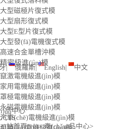
大型復式落料模
大型磁極片復式模
大型扇形復式模
大型E型片復式模
大型發(fā)電機復式模
高速合金單槽沖模
精密級進(jìn)模
牙
|
俄羅斯
|
English
|
中文
竄激電機級進(jìn)模
家用電機級進(jìn)模
罩極電機級進(jìn)模
永磁電機級進(jìn)模
ǎn)品中心
汽車(chē)電機級進(jìn)模
UCTS
ng)站首頁(yè)
>
產(chǎn)品中心
>
泵類(lèi)電機級進(jìn)模